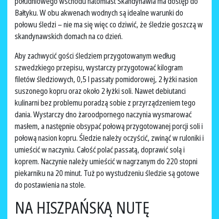
południowego wschodu natomiast Skandynawia ma dostęp do
Bałtyku. W obu akwenach wodnych są idealne warunki do
połowu śledzi – nie ma się więc co dziwić, że śledzie goszczą w
skandynawskich domach na co dzień.
Aby zachwycić gości śledziem przygotowanym według
szwedzkiego przepisu, wystarczy przygotować kilogram
filetów śledziowych, 0,5 l passaty pomidorowej, 2 łyżki nasion
suszonego kopru oraz około 2 łyżki soli. Nawet debiutanci
kulinarni bez problemu poradzą sobie z przyrządzeniem tego
dania. Wystarczy dno żaroodpornego naczynia wysmarować
masłem, a następnie obsypać połową przygotowanej porcji soli i
połową nasion kopru. Śledzie należy oczyścić, zwinąć w ruloniki i
umieścić w naczyniu. Całość polać passatą, doprawić solą i
koprem. Naczynie należy umieścić w nagrzanym do 220 stopni
piekarniku na 20 minut. Tuż po wystudzeniu śledzie są gotowe
do postawienia na stole.
NA HISZPAŃSKĄ NUTĘ