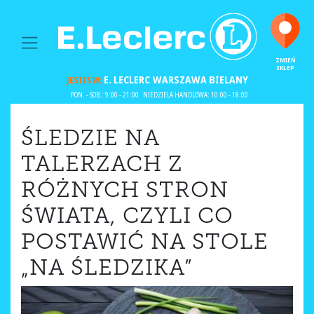
MAIN NAVIGATION
ZMIEŃ
SKLEP
E. LECLERC
WARSZAWA BIELANY
JESTEŚ W:
PON. - SOB.: 9:00 - 21:00
NIEDZIELA HANDLOWA: 10:00 - 18:00
ŚLEDZIE NA
TALERZACH Z
RÓŻNYCH STRON
ŚWIATA, CZYLI CO
POSTAWIĆ NA STOLE
„NA ŚLEDZIKA”