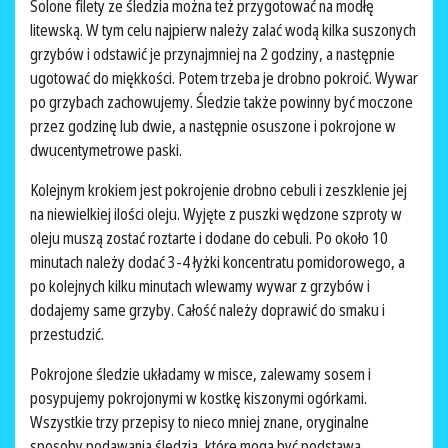
Solone filety ze śledzia można też przygotować na modłę
litewską. W tym celu najpierw należy zalać wodą kilka suszonych
grzybów i odstawić je przynajmniej na 2 godziny, a następnie
ugotować do miękkości. Potem trzeba je drobno pokroić. Wywar
po grzybach zachowujemy. Śledzie także powinny być moczone
przez godzinę lub dwie, a następnie osuszone i pokrojone w
dwucentymetrowe paski.
Kolejnym krokiem jest pokrojenie drobno cebuli i zeszklenie jej
na niewielkiej ilości oleju. Wyjęte z puszki wędzone szproty w
oleju muszą zostać roztarte i dodane do cebuli. Po około 10
minutach należy dodać 3-4 łyżki koncentratu pomidorowego, a
po kolejnych kilku minutach wlewamy wywar z grzybów i
dodajemy same grzyby. Całość należy doprawić do smaku i
przestudzić.
Pokrojone śledzie układamy w misce, zalewamy sosem i
posypujemy pokrojonymi w kostkę kiszonymi ogórkami.
Wszystkie trzy przepisy to nieco mniej znane, oryginalne
sposoby podawania śledzia, które mogą być podstawą