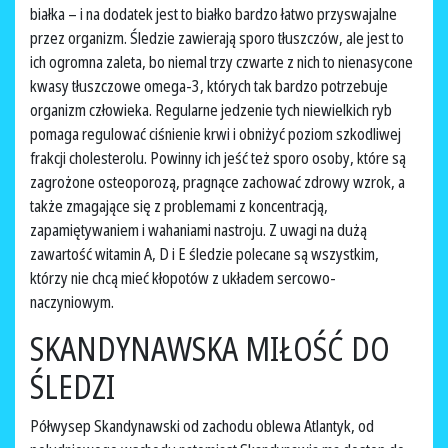
białka – i na dodatek jest to białko bardzo łatwo przyswajalne
przez organizm. Śledzie zawierają sporo tłuszczów, ale jest to
ich ogromna zaleta, bo niemal trzy czwarte z nich to nienasycone
kwasy tłuszczowe omega-3, których tak bardzo potrzebuje
organizm człowieka. Regularne jedzenie tych niewielkich ryb
pomaga regulować ciśnienie krwi i obniżyć poziom szkodliwej
frakcji cholesterolu. Powinny ich jeść też sporo osoby, które są
zagrożone osteoporozą, pragnące zachować zdrowy wzrok, a
także zmagające się z problemami z koncentracją,
zapamiętywaniem i wahaniami nastroju. Z uwagi na dużą
zawartość witamin A, D i E śledzie polecane są wszystkim,
którzy nie chcą mieć kłopotów z układem sercowo-
naczyniowym.
SKANDYNAWSKA MIŁOŚĆ DO
ŚLEDZI
Półwysep Skandynawski od zachodu oblewa Atlantyk, od