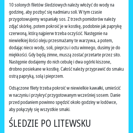
10 solonych filetów śledziowych należy włożyć do wody na
godzinę, aby pozbyć się nadmiaru soli. W tym czasie
przygotowujemy wspaniały sos. Z trzech pomidorów należy
zdjąć skórkę, potem pokroić je w kostkę, podobnie jak paprykę
czerwoną, którą najpierw trzeba oczyścić. Następnie na
niewielkiej ilości oleju przesmażamy te warzywa, a potem,
dodając nieco wody, soli, pieprzu i octu winnego, dusimy je do
miękkości. Gdy będą zimne, muszą zostać przetarte przez sito.
Następnie dodajemy do nich cebulę i dwa ogórki kiszone,
drobno posiekane w kostkę. Całość należy przyprawić do smaku
ostrą papryką, solą i pieprzem.
Odsączone filety trzeba pokroić w niewielkie kawałki, umieścić
w naczyniu i przykryć przygotowanym wcześniej sosem. Danie
przed podaniem powinno spędzić około godziny w lodówce,
aby połączyły się wszystkie smaki.
ŚLEDZIE PO LITEWSKU