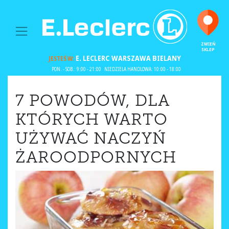
MAIN NAVIGATION
ZMIEŃ
SKLEP
E. LECLERC
WARSZAWA BIELANY
JESTEŚ W:
PON. - SOB.: 9:00 - 21:00
NIEDZIELA HANDLOWA: 10:00 - 18:00
7 POWODÓW, DLA
KTÓRYCH WARTO
UŻYWAĆ NACZYŃ
ŻAROODPORNYCH