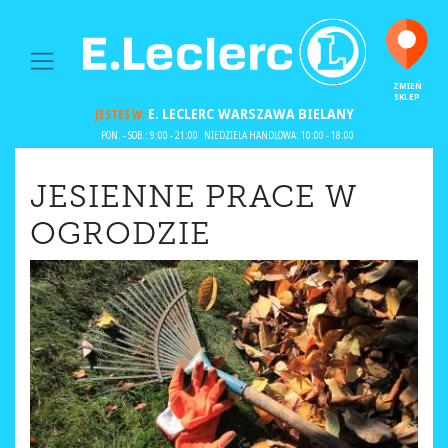
MAIN NAVIGATION
ZMIEŃ
SKLEP
E. LECLERC
WARSZAWA BIELANY
JESTEŚ W:
PON. - SOB.: 9:00 - 21:00
NIEDZIELA HANDLOWA: 10:00 - 18:00
JESIENNE PRACE W
OGRODZIE