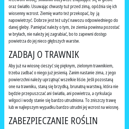
oraz światło. Usuwając chwasty tuż przed zimą, opóźnia się ich
wiosenny wzrost. Ziemię warto też przekopać, by ją
napowietrzyć. Dobrze jest też użyć nawozu odpowiedniego do
danej gleby. Pamiętać należy o tym, że ziemia powinna pozostać
w bryłach, nie należy jej zagrabiać, bo to zapewni dostęp
powietrza do jej nieco głębszych warstw.
ZADBAJ O TRAWNIK
Aby już na wiosnę cieszyć się pięknym, zielonym trawnikiem,
trzeba zadbać o niego już jesienią. Zanim nastanie zima, z jego
powierzchni należy uprzątnąć wszelkie liście. Jeśli pozostaną
one na trawniku, staną się brzydką, brunatną warstwą, która nie
będzie przepuszczać ani światła, ani powietrza, a cyrkulacja
wilgoci i wody stanie się bardzo utrudniona. To zniszczy trawę
lub w najlepszym wypadku bardzo utrudni jej wzrost na wiosnę.
ZABEZPIECZANIE ROŚLIN