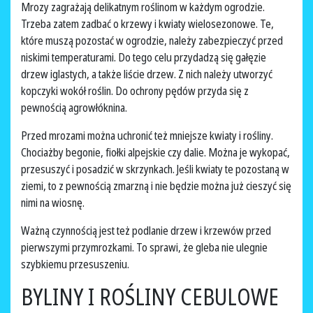
Mrozy zagrażają delikatnym roślinom w każdym ogrodzie.
Trzeba zatem zadbać o krzewy i kwiaty wielosezonowe. Te,
które muszą pozostać w ogrodzie, należy zabezpieczyć przed
niskimi temperaturami. Do tego celu przydadzą się gałęzie
drzew iglastych, a także liście drzew. Z nich należy utworzyć
kopczyki wokół roślin. Do ochrony pędów przyda się z
pewnością agrowłóknina.
Przed mrozami można uchronić też mniejsze kwiaty i rośliny.
Chociażby begonie, fiołki alpejskie czy dalie. Można je wykopać,
przesuszyć i posadzić w skrzynkach. Jeśli kwiaty te pozostaną w
ziemi, to z pewnością zmarzną i nie będzie można już cieszyć się
nimi na wiosnę.
Ważną czynnością jest też podlanie drzew i krzewów przed
pierwszymi przymrozkami. To sprawi, że gleba nie ulegnie
szybkiemu przesuszeniu.
BYLINY I ROŚLINY CEBULOWE