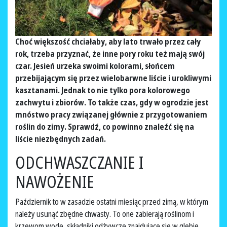
Choć większość chciałaby, aby lato trwało przez cały
rok, trzeba przyznać, że inne pory roku też mają swój
czar. Jesień urzeka swoimi kolorami, słońcem
przebijającym się przez wielobarwne liście i urokliwymi
kasztanami. Jednak to nie tylko pora kolorowego
zachwytu i zbiorów. To także czas, gdy w ogrodzie jest
mnóstwo pracy związanej głównie z przygotowaniem
roślin do zimy. Sprawdź, co powinno znaleźć się na
liście niezbędnych zadań.
ODCHWASZCZANIE I
NAWOŻENIE
Październik to w zasadzie ostatni miesiąc przed zimą, w którym
należy usunąć zbędne chwasty. To one zabierają roślinom i
krzewom wodę, składniki odżywcze znajdujące się w glebie