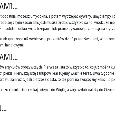
TAMI…
est dodatnia, możesz umyć okna, a potem wytrzepać dywany, umyć lampy i 
acie się z tymi zadaniami. Jeśli musisz zrobić wszystko sama, wiedz, że ni
 solidnie odkurzyć, a trzepanie lub pranie dywanów przesunąć na styczeń.
a nic gorszego niż wybieranie prezentów dzień przed świętami, w ogromnym
ami handlowymi.
TAMI…
w artykułów spożywczych. Pierwsza lista to wszystko to, co już można kupić
 ich piekła. Pierwszą listę zakupów realizujemy właśnie teraz. Dwa tygodni
stu zamrozić. Jeśli pieczesz ciasta, to też pora na świąteczny keks lub pie
zu choinki, inni czekają niemal do Wigilii, a więc wybór należy do Ciebie
I…