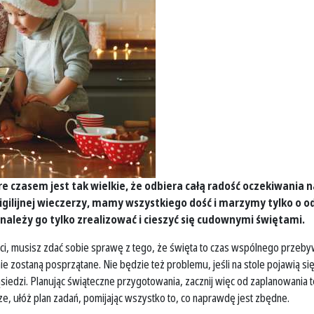
 czasem jest tak wielkie, że odbiera całą radość oczekiwania n
gilijnej wieczerzy, mamy wszystkiego dość i marzymy tylko o od
należy go tylko zrealizować i cieszyć się cudownymi świętami.
i, musisz zdać sobie sprawę z tego, że święta to czas wspólnego przebywa
y nie zostaną posprzątane. Nie będzie też problemu, jeśli na stole pojawią si
ąsiedzi. Planując świąteczne przygotowania, zacznij więc od zaplanowania te
ze, ułóż plan zadań, pomijając wszystko to, co naprawdę jest zbędne.