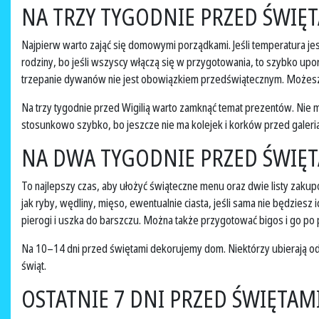
NA TRZY TYGODNIE PRZED ŚWIĘ
Najpierw warto zająć się domowymi porządkami. Jeśli temperatura j
rodziny, bo jeśli wszyscy włączą się w przygotowania, to szybko upor
trzepanie dywanów nie jest obowiązkiem przedświątecznym. Możesz je
Na trzy tygodnie przed Wigilią warto zamknąć temat prezentów. Nie m
stosunkowo szybko, bo jeszcze nie ma kolejek i korków przed galeri
NA DWA TYGODNIE PRZED ŚWIĘ
To najlepszy czas, aby ułożyć świąteczne menu oraz dwie listy zakupó
jak ryby, wędliny, mięso, ewentualnie ciasta, jeśli sama nie będziesz
pierogi i uszka do barszczu. Można także przygotować bigos i go po pro
Na 10–14 dni przed świętami dekorujemy dom. Niektórzy ubierają od ra
świąt.
OSTATNIE 7 DNI PRZED ŚWIĘTAM