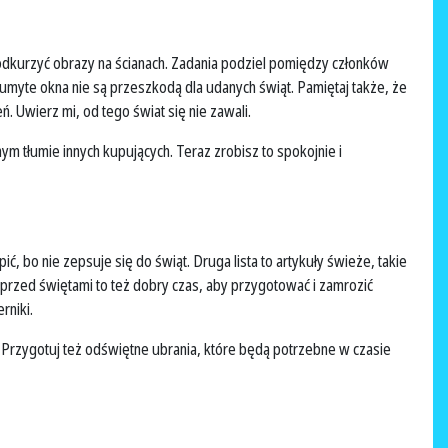
odkurzyć obrazy na ścianach. Zadania podziel pomiędzy członków
eumyte okna nie są przeszkodą dla udanych świąt. Pamiętaj także, że
 Uwierz mi, od tego świat się nie zawali.
 tłumie innych kupujących. Teraz zrobisz to spokojnie i
, bo nie zepsuje się do świąt. Druga lista to artykuły świeże, takie
e przed świętami to też dobry czas, aby przygotować i zamrozić
rniki.
. Przygotuj też odświętne ubrania, które będą potrzebne w czasie