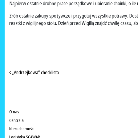
Najpierw ostatnie drobne prace porządkowe i ubieranie choinki, o ile 
Zrób ostatnie zakupy spożywcze i przygotuj wszystkie potrawy. Dostos
resztki z wigilijnego stołu. Dzień przed Wigilią znajdź chwilę czasu,
NAWIGACJA PO ARTYKUŁACH
„Andrzejkowa” checklista
O nas
Centrala
Nieruchomości
Logistyka SCAWAR