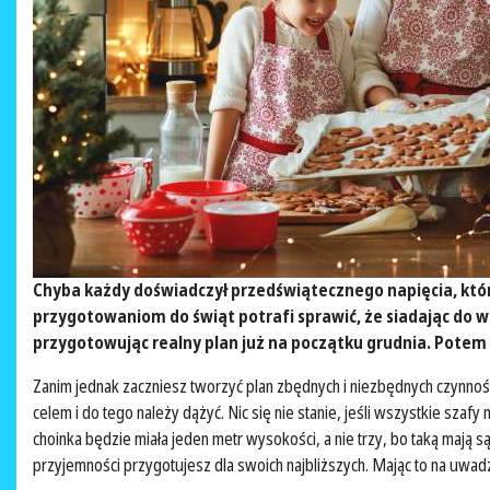
Chyba każdy doświadczył przedświątecznego napięcia, które
przygotowaniom do świąt potrafi sprawić, że siadając do wi
przygotowując realny plan już na początku grudnia. Potem 
Zanim jednak zaczniesz tworzyć plan zbędnych i niezbędnych czynnośc
celem i do tego należy dążyć. Nic się nie stanie, jeśli wszystkie szaf
choinka będzie miała jeden metr wysokości, a nie trzy, bo taką mają s
przyjemności przygotujesz dla swoich najbliższych. Mając to na uwad