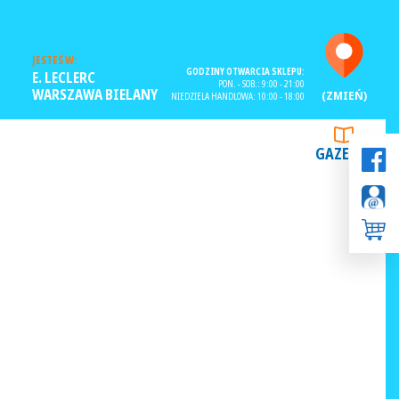
JESTEŚ W:
GODZINY OTWARCIA SKLEPU:
E. LECLERC
PON. - SOB.: 9:00 - 21:00
WARSZAWA BIELANY
(ZMIEŃ)
NIEDZIELA HANDLOWA: 10:00 - 18:00
GAZETKI