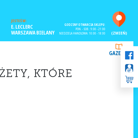
JESTEŚ W:
GODZINY OTWARCIA SKLEPU:
E. LECLERC
PON. - SOB.: 9:00 - 21:00
WARSZAWA BIELANY
(ZMIEŃ)
NIEDZIELA HANDLOWA: 10:00 - 18:00
GAZETKI
ETY, KTÓRE