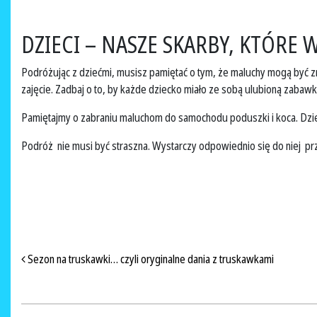
DZIECI – NASZE SKARBY, KTÓRE
Podróżując z dziećmi, musisz pamiętać o tym, że maluchy mogą być zn
zajęcie. Zadbaj o to, by każde dziecko miało ze sobą ulubioną zaba
Pamiętajmy o zabraniu maluchom do samochodu poduszki i koca. Dz
Podróż nie musi być straszna. Wystarczy odpowiednio się do niej pr
NAWIGACJA PO ARTYKUŁACH
Sezon na truskawki… czyli oryginalne dania z truskawkami