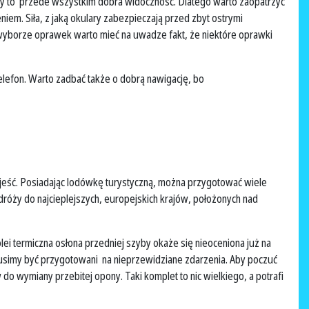
cy to przede wszystkim dobra widoczność. Dlatego warto zaopatrzyć
m. Siła, z jaką okulary zabezpieczają przed zbyt ostrymi
zy wyborze oprawek warto mieć na uwadze fakt, że niektóre oprawki
efon. Warto zadbać także o dobrą nawigację, bo
cą jeść. Posiadając lodówkę turystyczną, można przygotować wiele
dróży do najcieplejszych, europejskich krajów, położonych nad
i termiczna osłona przedniej szyby okaże się nieoceniona już na
musimy być przygotowani na nieprzewidziane zdarzenia. Aby poczuć
o wymiany przebitej opony. Taki komplet to nic wielkiego, a potrafi