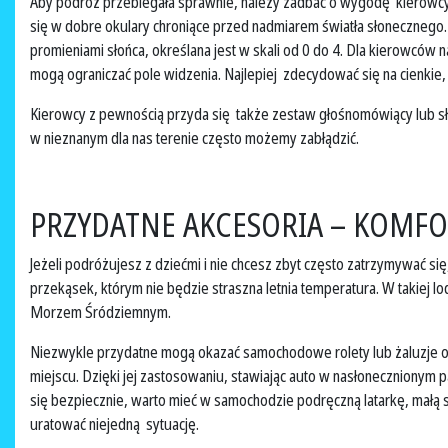
Aby podróż przebiegała sprawnie, należy zadbać o wygodę kierowcy
się w dobre okulary chroniące przed nadmiarem światła słonecznego
promieniami słońca, określana jest w skali od 0 do 4. Dla kierowców 
mogą ograniczać pole widzenia. Najlepiej zdecydować się na cienkie,
Kierowcy z pewnością przyda się także zestaw głośnomówiący lub s
w nieznanym dla nas terenie często możemy zabłądzić.
PRZYDATNE AKCESORIA – KOMFO
Jeżeli podróżujesz z dziećmi i nie chcesz zbyt często zatrzymywać si
przekąsek, którym nie będzie straszna letnia temperatura. W takiej l
Morzem Śródziemnym.
Niezwykle przydatne mogą okazać samochodowe rolety lub żaluzje oki
miejscu. Dzięki jej zastosowaniu, stawiając auto w nasłonecznionym
się bezpiecznie, warto mieć w samochodzie podręczną latarkę, małą s
uratować niejedną sytuację.