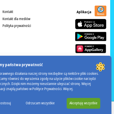
Kontakt
Aplikacja
Kontakt dla mediów
Polityka prywatności
my państwa prywatność
rawnego działania naszej strony niezbędne są niektóre pliki cookies.
POWERED BY
amy również do wyrażenia zgody na użycie plików cookie narzędzi
dinox
ycznych. Dzięki nim możemy nieustannie ulepszać stronę. Więcej
acji znajdą państwo w Polityce Prywatności.
Więcej
.
ostosuj
Odrzucam wszystkie
Akceptuję wszystkie