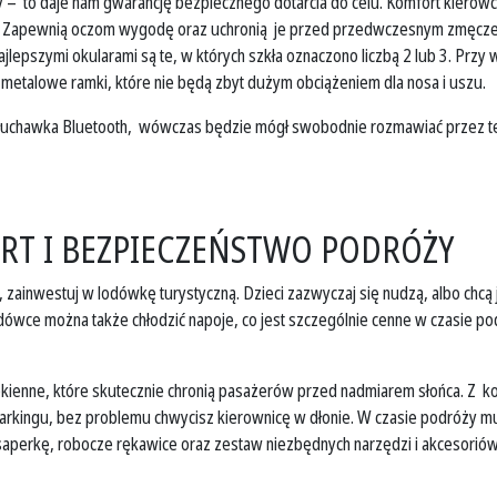
 – to daje nam gwarancję bezpiecznego dotarcia do celu. Komfort kierow
. Zapewnią oczom wygodę oraz uchronią je przed przedwczesnym zmęczenie
najlepszymi okularami są te, w których szkła oznaczono liczbą 2 lub 3. Pr
 metalowe ramki, które nie będą zbyt dużym obciążeniem dla nosa i uszu.
łuchawka Bluetooth, wówczas będzie mógł swobodnie rozmawiać przez tel
RT I BEZPIECZEŃSTWO PODRÓŻY
ę, zainwestuj w lodówkę turystyczną. Dzieci zazwyczaj się nudzą, albo ch
odówce można także chłodzić napoje, co jest szczególnie cenne w czasie po
enne, które skutecznie chronią pasażerów przed nadmiarem słońca. Z kole
 parkingu, bez problemu chwycisz kierownicę w dłonie. W czasie podróży 
aperkę, robocze rękawice oraz zestaw niezbędnych narzędzi i akcesoriów d