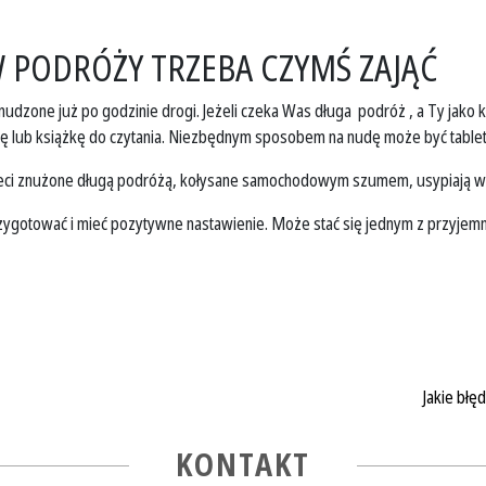
 W PODRÓŻY TRZEBA CZYMŚ ZAJĄĆ
udzone już po godzinie drogi. Jeżeli czeka Was długa podróż , a Ty jako 
wkę lub książkę do czytania. Niezbędnym sposobem na nudę może być table
ieci znużone długą podróżą, kołysane samochodowym szumem, usypiają w
zygotować i mieć pozytywne nastawienie. Może stać się jednym z przyjemn
Jakie błę
KONTAKT