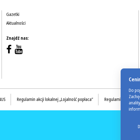
Gazetki
Aktualności
Znajdź nas:
Ceni
Do pop
Zachęc
NUS
Regulamin akcji lokalnej „Lojalność popłaca”
Regulamin akcji Val
analit
inform
D