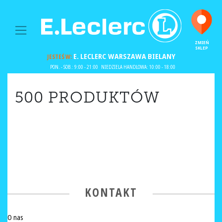
MAIN NAVIGATION
ZMIEŃ
SKLEP
E. LECLERC
WARSZAWA BIELANY
JESTEŚ W:
PON. - SOB.: 9:00 - 21:00
NIEDZIELA HANDLOWA: 10:00 - 18:00
500 PRODUKTÓW
KONTAKT
O nas