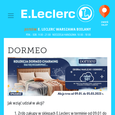
MAIN NAVIGATION
ZMIEŃ
SKLEP
E. LECLERC
WARSZAWA BIELANY
JESTEŚ W:
PON. - SOB.: 9:00 - 21:00
NIEDZIELA HANDLOWA: 10:00 - 18:00
DORMEO
Jak wziąć udział w akcji?
Zrób zakupy w sklepach E.Leclerc w terminie od 09.01 do