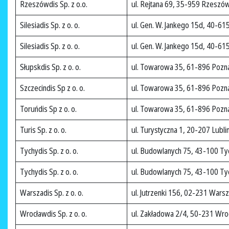
Rzeszówdis Sp. z o.o.
ul. Rejtana 69, 35-959 Rzeszó
Silesiadis Sp. z o. o.
ul. Gen. W. Jankego 15d, 40-61
Silesiadis Sp. z o. o.
ul. Gen. W. Jankego 15d, 40-61
Słupskdis Sp. z o. o.
ul. Towarowa 35, 61-896 Pozn
Szczecindis Sp z o. o.
ul. Towarowa 35, 61-896 Pozn
Toruńdis Sp z o. o.
ul. Towarowa 35, 61-896 Pozn
Turis Sp. z o. o.
ul. Turystyczna 1, 20-207 Lubli
Tychydis Sp. z o. o.
ul. Budowlanych 75, 43-100 Ty
Tychydis Sp. z o. o.
ul. Budowlanych 75, 43-100 Ty
Warszadis Sp. z o. o.
ul. Jutrzenki 156, 02-231 Wars
Wrocławdis Sp. z o. o.
ul. Zakładowa 2/4, 50-231 Wro