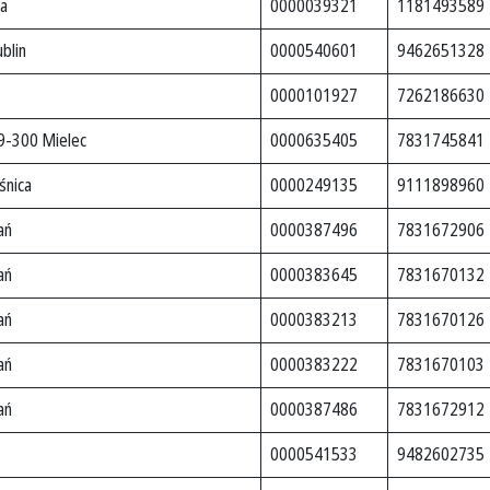
wa
0000039321
1181493589
blin
0000540601
9462651328
0000101927
7262186630
9-300 Mielec
0000635405
7831745841
śnica
0000249135
9111898960
ań
0000387496
7831672906
ań
0000383645
7831670132
ań
0000383213
7831670126
ań
0000383222
7831670103
ań
0000387486
7831672912
0000541533
9482602735