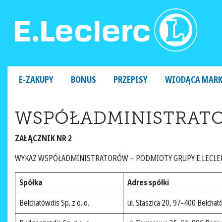
MAIN NAVIGATION
E-ZAKUPY
BONUS
PRZEPISY
WIODĄCA MAR
WSPÓŁADMINISTRAT
ZAŁĄCZNIK NR 2
WYKAZ WSPÓŁADMINISTRATORÓW – PODMIOTY GRUPY E.LECLE
Spółka
Adres spółki
Bełchatówdis Sp. z o. o.
ul. Staszica 20, 97-400 Bełcha