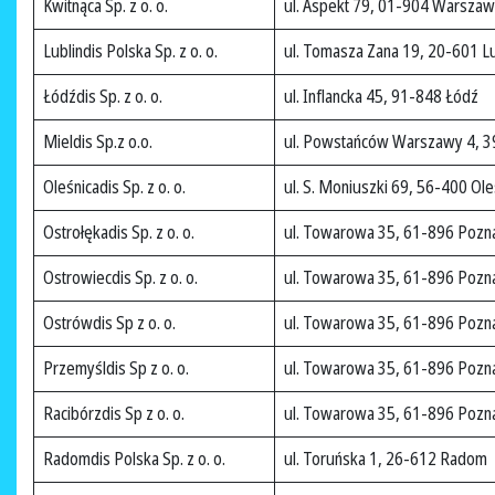
Kwitnąca Sp. z o. o.
ul. Aspekt 79, 01-904 Warsza
Lublindis Polska Sp. z o. o.
ul. Tomasza Zana 19, 20-601 Lu
Łódźdis Sp. z o. o.
ul. Inflancka 45, 91-848 Łódź
Mieldis Sp.z o.o.
ul. Powstańców Warszawy 4, 3
Oleśnicadis Sp. z o. o.
ul. S. Moniuszki 69, 56-400 Ole
Ostrołękadis Sp. z o. o.
ul. Towarowa 35, 61-896 Pozn
Ostrowiecdis Sp. z o. o.
ul. Towarowa 35, 61-896 Pozn
Ostrówdis Sp z o. o.
ul. Towarowa 35, 61-896 Pozn
Przemyśldis Sp z o. o.
ul. Towarowa 35, 61-896 Pozn
Racibórzdis Sp z o. o.
ul. Towarowa 35, 61-896 Pozn
Radomdis Polska Sp. z o. o.
ul. Toruńska 1, 26-612 Radom