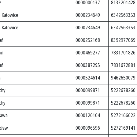
w
0000000137
8133201428
5 Katowice
0000234649
6342563353
5 Katowice
0000234649
6342563353
ań
0000252168
8392977069
ań
0000469277
7831701826
ań
0000387295
7831672881
n
0000524614
9462650079
chy
0000099871
5222678260
chy
0000099871
5222678260
zawa
0000120104
5272166622
cław
0000096596
5272169141