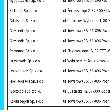
Bydgoszczdis Sp. z o. o.
ul. Towarowa 35, 61-896 Pozn
Elblągdis Sp. z o. o.
ul. Żeromskiego 2, 82-300 Elbl
Gdańskdis Sp z o. o.
ul. Obrońców Wybrzeża 1, 80-
Gliwicedis Sp. z o. o.
ul. Towarowa 35, 61-896 Pozn
Gliwicedis Sp. z o. o.
ul. Towarowa 35, 61-896 Pozn
Immomok Sp. z o. o.
ul. Ciszewskiego 15, 02-777 
Jarosławdis Sp. z o.o.
ul. Wybrzeże Kościuszkowski
Jastrzębiedis Sp. z o.o.
ul. Towarowa 35, 61-896 Pozn
Jeleniagóradis Sp. z o.o.
ul. Towarowa 35, 61-896 Pozn
Kłodzkodis Sp. z o. o.
ul. Dusznicka 1a, 57-300 Kłodz
Kołobrzegdis Sp. z o. o.
ul. Towarowa 35, 61-896 Pozn