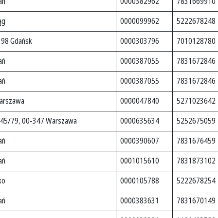
ań
0000382962
7831669910
ąg
0000099962
5222678248
398 Gdańsk
0000303796
7010128780
ań
0000387055
7831672846
ań
0000387055
7831672846
Warszawa
0000047840
5271023642
e 45/79, 00-347 Warszawa
0000635634
5252675059
ań
0000390607
7831676459
ań
0001015610
7831873102
ko
0000105788
5222678254
ań
0000383631
7831670149