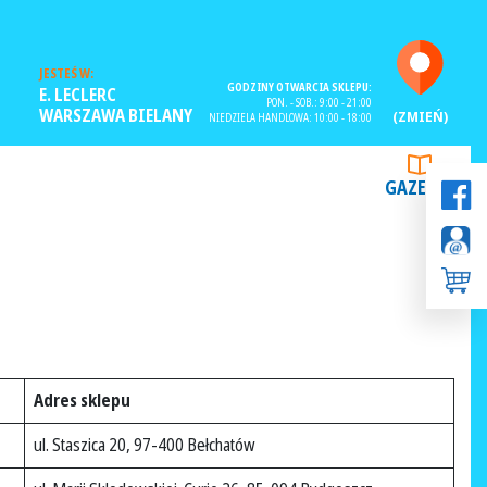
JESTEŚ W:
GODZINY OTWARCIA SKLEPU:
E. LECLERC
PON. - SOB.: 9:00 - 21:00
WARSZAWA BIELANY
(ZMIEŃ)
NIEDZIELA HANDLOWA: 10:00 - 18:00
GAZETKI
Adres sklepu
ul. Staszica 20, 97-400 Bełchatów