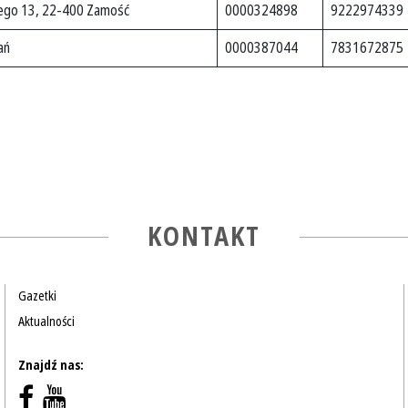
iego 13, 22-400 Zamość
0000324898
9222974339
ań
0000387044
7831672875
KONTAKT
Gazetki
Aktualności
Znajdź nas: