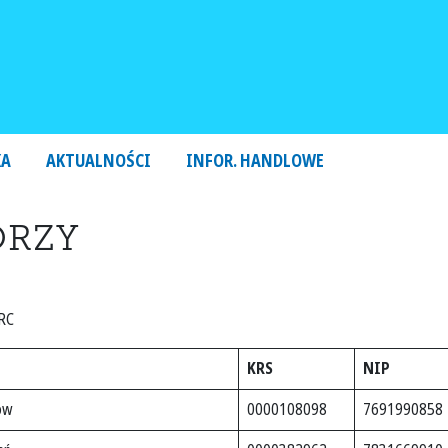
KA
AKTUALNOŚCI
INFOR. HANDLOWE
ORZY
RC
KRS
NIP
tów
0000108098
7691990858