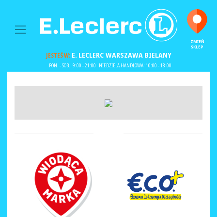
MAIN NAVIGATION
ZMIEŃ
SKLEP
E. LECLERC
WARSZAWA BIELANY
JESTEŚ W:
PON. - SOB.: 9:00 - 21:00
NIEDZIELA HANDLOWA: 10:00 - 18:00