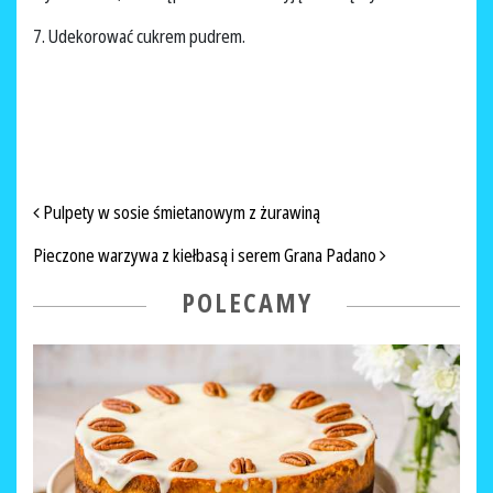
7. Udekorować cukrem pudrem.
NAWIGACJA PO ARTYKUŁACH
Pulpety w sosie śmietanowym z żurawiną
Pieczone warzywa z kiełbasą i serem Grana Padano
POLECAMY