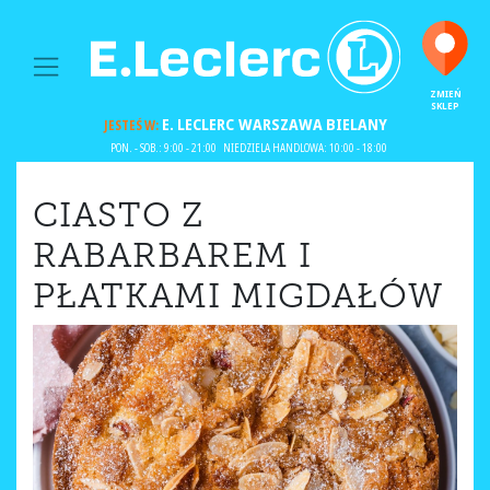
MAIN NAVIGATION
ZMIEŃ
SKLEP
E. LECLERC
WARSZAWA BIELANY
JESTEŚ W:
PON. - SOB.: 9:00 - 21:00
NIEDZIELA HANDLOWA: 10:00 - 18:00
CIASTO Z
RABARBAREM I
PŁATKAMI MIGDAŁÓW