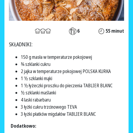
6
55 minut
SKŁADNIKI:
150 g masła w temperaturze pokojowej
¾ szklanki cukru
2 jajka w temperaturze pokojowej POLSKA KURKA
1 ½ szklanki mąki
1 ½ łyżeczki proszku do pieczenia TABLIER BLANC
½ szklanki maślanki
4 laski rabarbaru
3 łyżki cukru trzcinowego TEVA
3 łyżki płatków migdałów TABLIER BLANC
Dodatkowo: