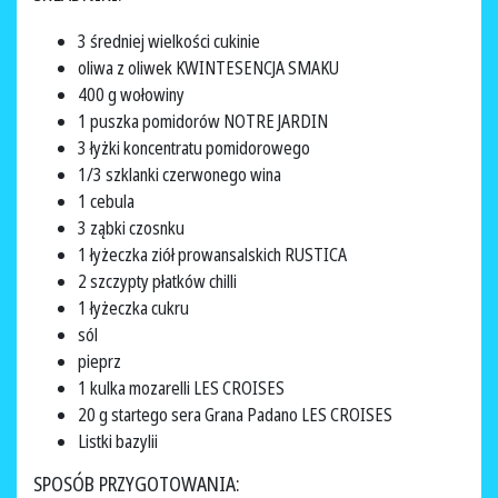
3 średniej wielkości cukinie
oliwa z oliwek KWINTESENCJA SMAKU
400 g wołowiny
1 puszka pomidorów NOTRE JARDIN
3 łyżki koncentratu pomidorowego
1/3 szklanki czerwonego wina
1 cebula
3 ząbki czosnku
1 łyżeczka ziół prowansalskich RUSTICA
2 szczypty płatków chilli
1 łyżeczka cukru
sól
pieprz
1 kulka mozarelli LES CROISES
20 g startego sera Grana Padano LES CROISES
Listki bazylii
SPOSÓB PRZYGOTOWANIA: