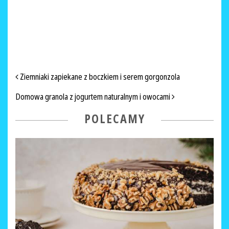
NAWIGACJA PO ARTYKUŁACH
Ziemniaki zapiekane z boczkiem i serem gorgonzola
Domowa granola z jogurtem naturalnym i owocami
POLECAMY