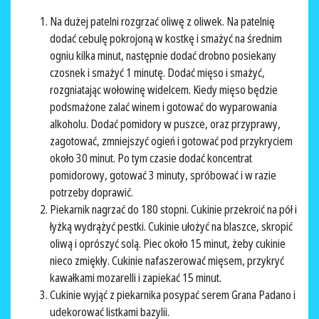
Na dużej patelni rozgrzać oliwę z oliwek. Na patelnię
dodać cebulę pokrojoną w kostkę i smażyć na średnim
ogniu kilka minut, następnie dodać drobno posiekany
czosnek i smażyć 1 minutę. Dodać mięso i smażyć,
rozgniatając wołowinę widelcem. Kiedy mięso będzie
podsmażone zalać winem i gotować do wyparowania
alkoholu. Dodać pomidory w puszce, oraz przyprawy,
zagotować, zmniejszyć ogień i gotować pod przykryciem
około 30 minut. Po tym czasie dodać koncentrat
pomidorowy, gotować 3 minuty, spróbować i w razie
potrzeby doprawić.
Piekarnik nagrzać do 180 stopni. Cukinie przekroić na pół i
łyżką wydrążyć pestki. Cukinie ułożyć na blaszce, skropić
oliwą i oprószyć solą. Piec około 15 minut, żeby cukinie
nieco zmiękły. Cukinie nafaszerować mięsem, przykryć
kawałkami mozarelli i zapiekać 15 minut.
Cukinie wyjąć z piekarnika posypać serem Grana Padano i
udekorować listkami bazylii.