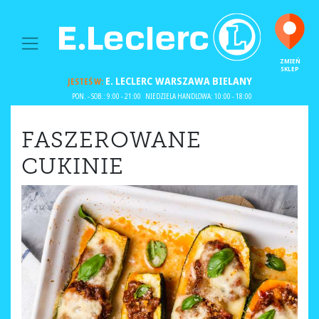
MAIN NAVIGATION
ZMIEŃ
SKLEP
E. LECLERC
WARSZAWA BIELANY
JESTEŚ W:
PON. - SOB.: 9:00 - 21:00
NIEDZIELA HANDLOWA: 10:00 - 18:00
FASZEROWANE
CUKINIE