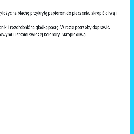
wyłożyć na blachę przykrytą papierem do pieczenia, skropić oliwą i
niki i rozdrobnić na gładką pastę. W razie potrzeby doprawić.
ymi i listkami świeżej kolendry. Skropić oliwą.