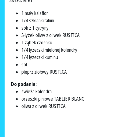
SKŁADNIKI:
1 mały kalafior
1/4 szklanki tahini
sok z 1 cytryny
5 łyżek oliwy z oliwek RUSTICA
1 ząbek czosnku
1/4 łyżeczki mielonej kolendry
1/4 łyżeczki kuminu
sól
pieprz ziołowy RUSTICA
Do podania:
świeża kolendra
orzeszki piniowe TABLIER BLANC
oliwa z oliwek RUSTICA