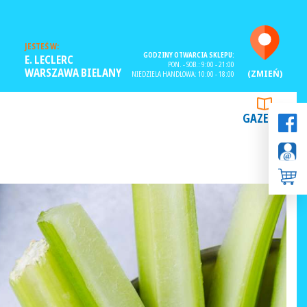
JESTEŚ W:
GODZINY OTWARCIA SKLEPU:
E. LECLERC
PON. - SOB.: 9:00 - 21:00
WARSZAWA BIELANY
(ZMIEŃ)
NIEDZIELA HANDLOWA: 10:00 - 18:00
GAZETKI