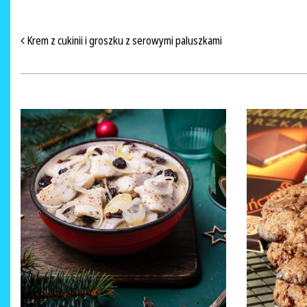
NAWIGACJA PO ARTYKUŁACH
Krem z cukinii i groszku z serowymi paluszkami