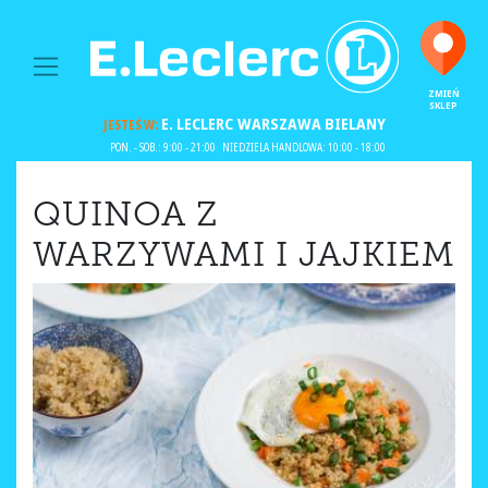
MAIN NAVIGATION
ZMIEŃ
SKLEP
E. LECLERC
WARSZAWA BIELANY
JESTEŚ W:
PON. - SOB.: 9:00 - 21:00
NIEDZIELA HANDLOWA: 10:00 - 18:00
QUINOA Z
WARZYWAMI I JAJKIEM