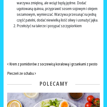
warzywa zmiękną, ale wciąż będą jędrne. Dodać
ugotowaną quinoa, przyprawić sosem sojowym i olejem
sezamowym, wymieszać. Warzywa przesunąć na jedną
część patelni, dodać niewielką ilość oliwy i usmażyć jajka.
Przełożyć na talerze i posypać szczypiorkiem
NAWIGACJA PO ARTYKUŁACH
Krem z pomidorów z soczewicą koralową i grzankami z pesto
Pieczeń ze schabu
POLECAMY