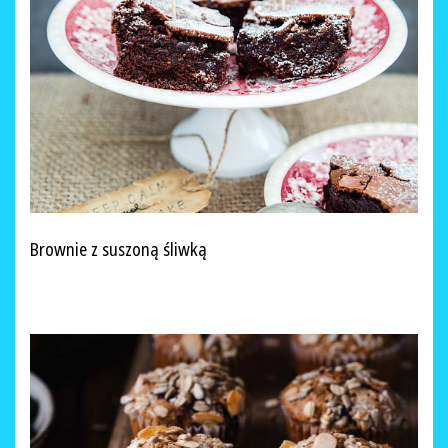
Brownie z suszoną śliwką