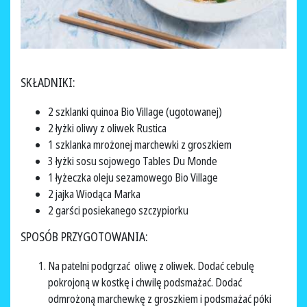
SKŁADNIKI:
2 szklanki quinoa Bio Village (ugotowanej)
2 łyżki oliwy z oliwek Rustica
1 szklanka mrożonej marchewki z groszkiem
3 łyżki sosu sojowego Tables Du Monde
1 łyżeczka oleju sezamowego Bio Village
2 jajka Wiodąca Marka
2 garści posiekanego szczypiorku
SPOSÓB PRZYGOTOWANIA:
Na patelni podgrzać oliwę z oliwek. Dodać cebulę
pokrojoną w kostkę i chwilę podsmażać. Dodać
odmrożoną marchewkę z groszkiem i podsmażać póki