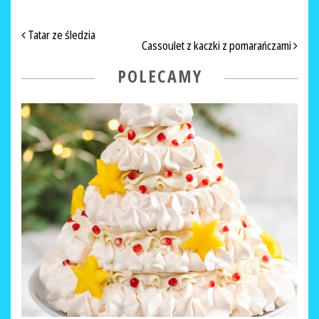
NAWIGACJA PO ARTYKUŁACH
Tatar ze śledzia
Cassoulet z kaczki z pomarańczami
POLECAMY