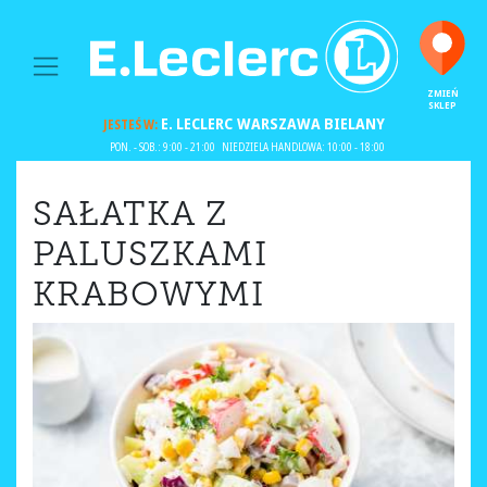
MAIN NAVIGATION
ZMIEŃ
SKLEP
E. LECLERC
WARSZAWA BIELANY
JESTEŚ W:
PON. - SOB.: 9:00 - 21:00
NIEDZIELA HANDLOWA: 10:00 - 18:00
SAŁATKA Z
PALUSZKAMI
KRABOWYMI