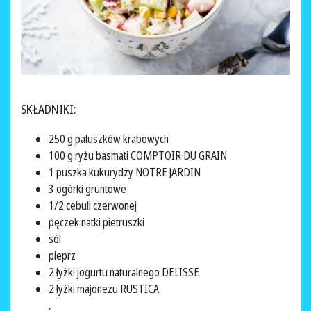
SKŁADNIKI:
250 g paluszków krabowych
100 g ryżu basmati COMPTOIR DU GRAIN
1 puszka kukurydzy NOTRE JARDIN
3 ogórki gruntowe
1/2 cebuli czerwonej
pęczek natki pietruszki
sól
pieprz
2 łyżki jogurtu naturalnego DELISSE
2 łyżki majonezu RUSTICA