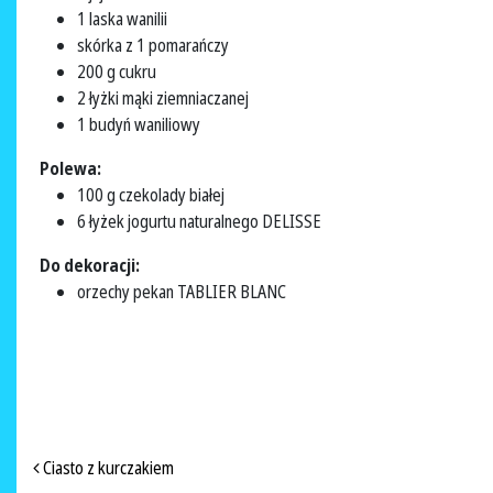
1 laska wanilii
skórka z 1 pomarańczy
200 g cukru
2 łyżki mąki ziemniaczanej
1 budyń waniliowy
Polewa:
100 g czekolady białej
6 łyżek jogurtu naturalnego DELISSE
Do dekoracji:
orzechy pekan TABLIER BLANC
NAWIGACJA PO ARTYKUŁACH
Ciasto z kurczakiem