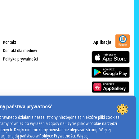
Kontakt
Aplikacja
Kontakt dla mediów
Polityka prywatności
my państwa prywatność
rawnego działania naszej strony niezbędne są niektóre pliki cookies.
POWERED BY
amy również do wyrażenia zgody na użycie plików cookie narzędzi
dinox
ycznych. Dzięki nim możemy nieustannie ulepszać stronę. Więcej
acji znajdą państwo w Polityce Prywatności.
Więcej
.