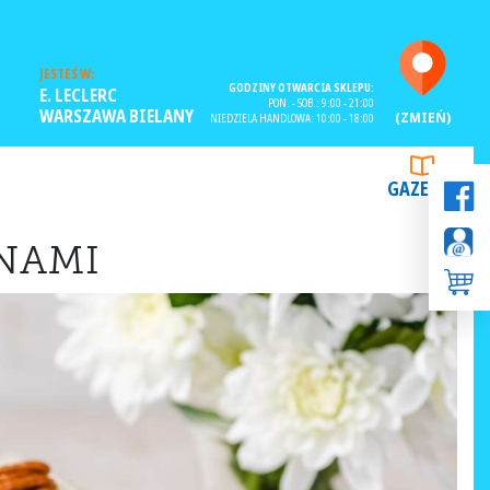
JESTEŚ W:
GODZINY OTWARCIA SKLEPU:
E. LECLERC
PON. - SOB.: 9:00 - 21:00
WARSZAWA BIELANY
(ZMIEŃ)
NIEDZIELA HANDLOWA: 10:00 - 18:00
GAZETKI
ANAMI