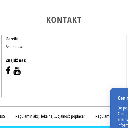
KONTAKT
Gazetki
Aktualności
Znajdź nas:
Ceni
Do pop
Zachęc
NUS
Regulamin akcji lokalnej „Lojalność popłaca”
Regulamin akcji Val
analit
inform