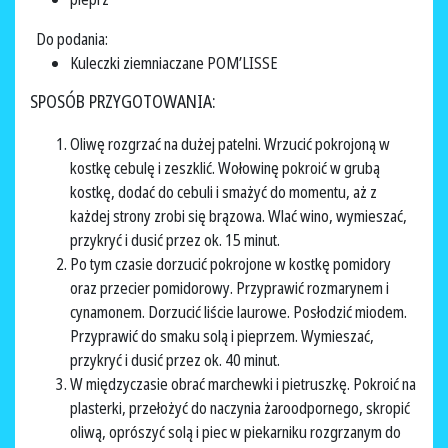
Do podania:
Kuleczki ziemniaczane POM’LISSE
SPOSÓB PRZYGOTOWANIA:
Oliwę rozgrzać na dużej patelni. Wrzucić pokrojoną w
kostkę cebulę i zeszklić. Wołowinę pokroić w grubą
kostkę, dodać do cebuli i smażyć do momentu, aż z
każdej strony zrobi się brązowa. Wlać wino, wymieszać,
przykryć i dusić przez ok. 15 minut.
Po tym czasie dorzucić pokrojone w kostkę pomidory
oraz przecier pomidorowy. Przyprawić rozmarynem i
cynamonem. Dorzucić liście laurowe. Posłodzić miodem.
Przyprawić do smaku solą i pieprzem. Wymieszać,
przykryć i dusić przez ok. 40 minut.
W międzyczasie obrać marchewki i pietruszkę. Pokroić na
plasterki, przełożyć do naczynia żaroodpornego, skropić
oliwą, oprószyć solą i piec w piekarniku rozgrzanym do