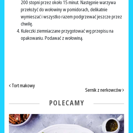
200 stopni przez około 15 minut. Następnie warzywa
przełożyć do wołowiny w pomidorach, delikatnie
wymieszać i wszystko razem podgrzewać jeszcze przez
chwilę.
Kuleczki ziemniaczane przygotować wg przepisu na
opakowaniu. Podawać z wołowiną.
NAWIGACJA PO ARTYKUŁACH
Tort makowy
Sernik z nerkowców
POLECAMY