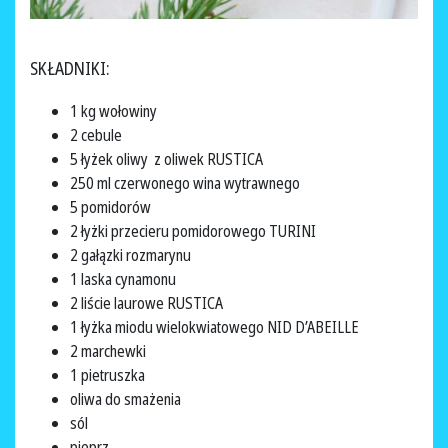
SKŁADNIKI:
1 kg wołowiny
2 cebule
5 łyżek oliwy z oliwek RUSTICA
250 ml czerwonego wina wytrawnego
5 pomidorów
2 łyżki przecieru pomidorowego TURINI
2 gałązki rozmarynu
1 laska cynamonu
2 liście laurowe RUSTICA
1 łyżka miodu wielokwiatowego NID D’ABEILLE
2 marchewki
1 pietruszka
oliwa do smażenia
sól
pieprz