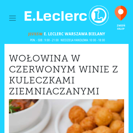
MAIN NAVIGATION
ZMIEŃ
SKLEP
E. LECLERC
WARSZAWA BIELANY
JESTEŚ W:
PON. - SOB.: 9:00 - 21:00
NIEDZIELA HANDLOWA: 10:00 - 18:00
WOŁOWINA W
CZERWONYM WINIE Z
KULECZKAMI
ZIEMNIACZANYMI