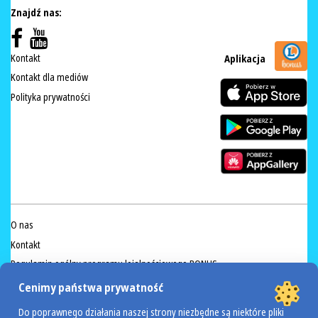
Znajdź nas:
Kontakt
Aplikacja
Kontakt dla mediów
Polityka prywatności
O nas
Kontakt
Regulamin ogólny programu lojalnościowego BONUS
Regulamin akcji lokalnej „Lojalność popłaca”
Cenimy państwa prywatność
Regulamin akcji Valdinox
Do poprawnego działania naszej strony niezbędne są niektóre pliki