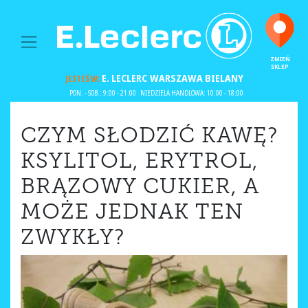
MAIN NAVIGATION
ZMIEŃ
SKLEP
E. LECLERC
WARSZAWA BIELANY
JESTEŚ W:
PON. - SOB.: 9:00 - 21:00
NIEDZIELA HANDLOWA: 10:00 - 18:00
CZYM SŁODZIĆ KAWĘ?
KSYLITOL, ERYTROL,
BRĄZOWY CUKIER, A
MOŻE JEDNAK TEN
ZWYKŁY?