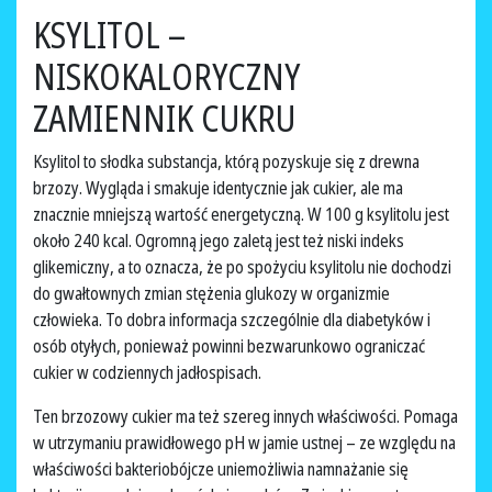
KSYLITOL –
NISKOKALORYCZNY
ZAMIENNIK CUKRU
Ksylitol to słodka substancja, którą pozyskuje się z drewna
brzozy. Wygląda i smakuje identycznie jak cukier, ale ma
znacznie mniejszą wartość energetyczną. W 100 g ksylitolu jest
około 240 kcal. Ogromną jego zaletą jest też niski indeks
glikemiczny, a to oznacza, że po spożyciu ksylitolu nie dochodzi
do gwałtownych zmian stężenia glukozy w organizmie
człowieka. To dobra informacja szczególnie dla diabetyków i
osób otyłych, ponieważ powinni bezwarunkowo ograniczać
cukier w codziennych jadłospisach.
Ten brzozowy cukier ma też szereg innych właściwości. Pomaga
w utrzymaniu prawidłowego pH w jamie ustnej – ze względu na
właściwości bakteriobójcze uniemożliwia namnażanie się