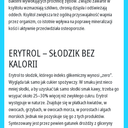
bakterii wywołujących próchnicę zębów. Związki zawarte w
ksylitolu wzmacniają szkliwo, chronią dziąsła i odświeżają
oddech. Ksylitol zwiększa też ogólną przyswajalność wapnia
przez organizm, co istotnie wpływa na poprawę mineralizacji
kości i aktywnie przeciwdziała osteoporozie.
ERYTROL – SŁODZIK BEZ
KALORII
Erytrol to słodzik, którego indeks glikemiczny wynosi „zero”.
Wygląda tak samo jak cukier spożywczy. W smaku jest nieco
mniej słodki, a by uzyskać tak samo słodki smak kawy, trzeba go
wsypać około 25–30% więcej niż zwykłego cukru. Erytrol
występuje w naturze. Znajduje się w płatkach kwiatów, w
owocach, grzybach, w owocach morza, w porostach i algach
morskich. Jednak nie pozyskuje się go z tych produktów.
Syntezowany jest przez pewien gatunek drożdży z gliceryny