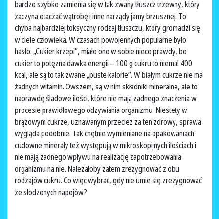
bardzo szybko zamienia się w tak zwany tłuszcz trzewny, który
zaczyna otaczać wątrobę i inne narządy jamy brzusznej. To
chyba najbardziej toksyczny rodzaj tłuszczu, który gromadzi się
w ciele człowieka. W czasach powojennych popularne było
hasło: „Cukier krzepi”, miało ono w sobie nieco prawdy, bo
cukier to potężna dawka energii – 100 g cukru to niemal 400
kcal, ale są to tak zwane „puste kalorie”. W białym cukrze nie ma
żadnych witamin. Owszem, są w nim składniki mineralne, ale to
naprawdę śladowe ilości, które nie mają żadnego znaczenia w
procesie prawidłowego odżywiania organizmu. Niestety w
brązowym cukrze, uznawanym przecież za ten zdrowy, sprawa
wygląda podobnie. Tak chętnie wymieniane na opakowaniach
cudowne minerały też występują w mikroskopijnych ilościach i
nie mają żadnego wpływu na realizację zapotrzebowania
organizmu na nie. Należałoby zatem zrezygnować z obu
rodzajów cukru. Co więc wybrać, gdy nie umie się zrezygnować
ze słodzonych napojów?