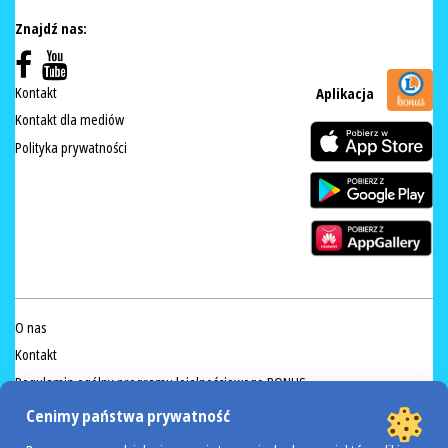
Znajdź nas:
Kontakt
Aplikacja
Kontakt dla mediów
Polityka prywatności
O nas
Kontakt
Regulamin ogólny programu lojalnościowego BONUS
Regulamin akcji lokalnej „Lojalność popłaca”
Cenimy państwa prywatność
Regulamin akcji Valdinox