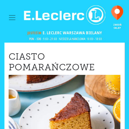
MAIN NAVIGATION
ZMIEŃ
SKLEP
E. LECLERC
WARSZAWA BIELANY
JESTEŚ W:
PON. - SOB.: 9:00 - 21:00
NIEDZIELA HANDLOWA: 10:00 - 18:00
CIASTO
POMARAŃCZOWE