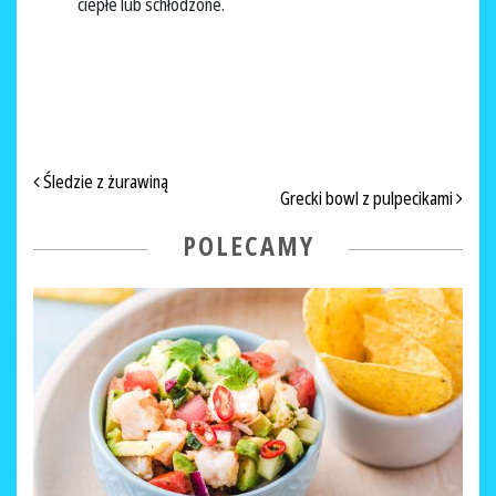
ciepłe lub schłodzone.
NAWIGACJA PO ARTYKUŁACH
Śledzie z żurawiną
Grecki bowl z pulpecikami
POLECAMY