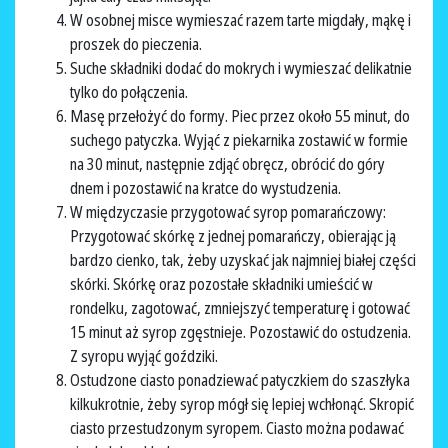
W osobnej misce wymieszać razem tarte migdały, mąkę i
proszek do pieczenia.
Suche składniki dodać do mokrych i wymieszać delikatnie
tylko do połączenia.
Masę przełożyć do formy. Piec przez około 55 minut, do
suchego patyczka. Wyjąć z piekarnika zostawić w formie
na 30 minut, następnie zdjąć obręcz, obrócić do góry
dnem i pozostawić na kratce do wystudzenia.
W międzyczasie przygotować syrop pomarańczowy:
Przygotować skórkę z jednej pomarańczy, obierając ją
bardzo cienko, tak, żeby uzyskać jak najmniej białej części
skórki. Skórkę oraz pozostałe składniki umieścić w
rondelku, zagotować, zmniejszyć temperaturę i gotować
15 minut aż syrop zgęstnieje. Pozostawić do ostudzenia.
Z syropu wyjąć goździki.
Ostudzone ciasto ponadziewać patyczkiem do szaszłyka
kilkukrotnie, żeby syrop mógł się lepiej wchłonąć. Skropić
ciasto przestudzonym syropem. Ciasto można podawać