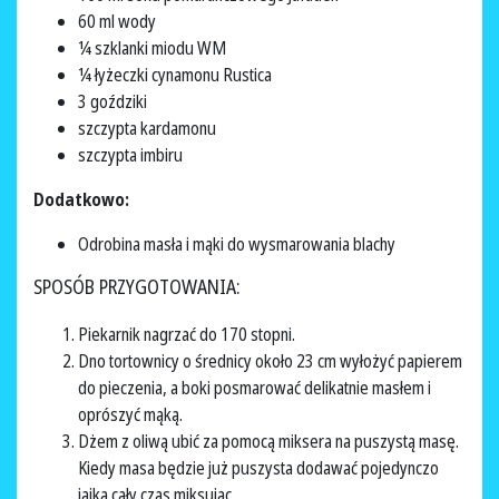
60 ml wody
¼ szklanki miodu WM
¼ łyżeczki cynamonu Rustica
3 goździki
szczypta kardamonu
szczypta imbiru
Dodatkowo:
Odrobina masła i mąki do wysmarowania blachy
SPOSÓB PRZYGOTOWANIA:
Piekarnik nagrzać do 170 stopni.
Dno tortownicy o średnicy około 23 cm wyłożyć papierem
do pieczenia, a boki posmarować delikatnie masłem i
oprószyć mąką.
Dżem z oliwą ubić za pomocą miksera na puszystą masę.
Kiedy masa będzie już puszysta dodawać pojedynczo
jajka cały czas miksując.