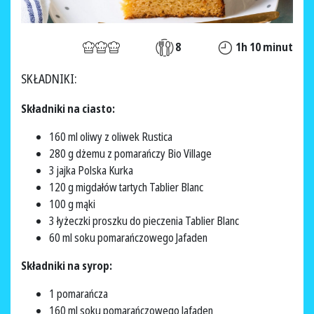
8
1h 10 minut
SKŁADNIKI:
Składniki na ciasto:
160 ml oliwy z oliwek Rustica
280 g dżemu z pomarańczy Bio Village
3 jajka Polska Kurka
120 g migdałów tartych Tablier Blanc
100 g mąki
3 łyżeczki proszku do pieczenia Tablier Blanc
60 ml soku pomarańczowego Jafaden
Składniki na syrop:
1 pomarańcza
160 ml soku pomarańczowego Jafaden