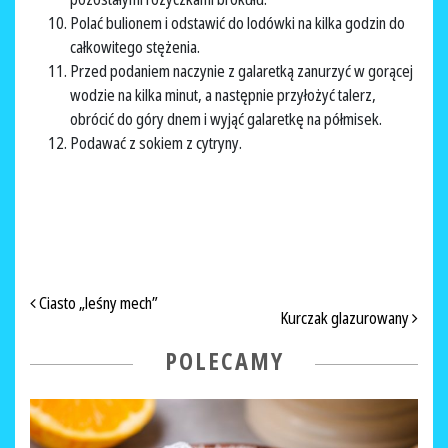
Polać bulionem i odstawić do lodówki na kilka godzin do
całkowitego stężenia.
Przed podaniem naczynie z galaretką zanurzyć w gorącej
wodzie na kilka minut, a następnie przyłożyć talerz,
obrócić do góry dnem i wyjąć galaretkę na półmisek.
Podawać z sokiem z cytryny.
NAWIGACJA PO ARTYKUŁACH
Ciasto „leśny mech”
Kurczak glazurowany
POLECAMY