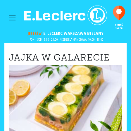
MAIN NAVIGATION
ZMIEŃ
SKLEP
E. LECLERC
WARSZAWA BIELANY
JESTEŚ W:
PON. - SOB.: 9:00 - 21:00
NIEDZIELA HANDLOWA: 10:00 - 18:00
JAJKA W GALARECIE