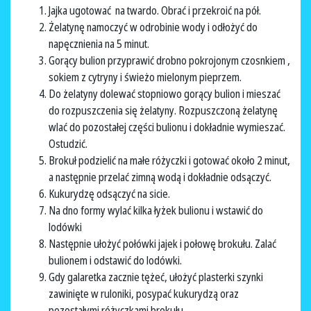
Jajka ugotować na twardo. Obrać i przekroić na pół.
Żelatynę namoczyć w odrobinie wody i odłożyć do
napęcznienia na 5 minut.
Gorący bulion przyprawić drobno pokrojonym czosnkiem ,
sokiem z cytryny i świeżo mielonym pieprzem.
Do żelatyny dolewać stopniowo gorący bulion i mieszać
do rozpuszczenia się żelatyny. Rozpuszczoną żelatynę
wlać do pozostałej części bulionu i dokładnie wymieszać.
Ostudzić.
Brokuł podzielić na małe różyczki i gotować około 2 minut,
a następnie przelać zimną wodą i dokładnie odsączyć.
Kukurydzę odsączyć na sicie.
Na dno formy wylać kilka łyżek bulionu i wstawić do
lodówki
Następnie ułożyć połówki jajek i połowę brokułu. Zalać
bulionem i odstawić do lodówki.
Gdy galaretka zacznie tężeć, ułożyć plasterki szynki
zawinięte w ruloniki, posypać kukurydzą oraz
pozostałymi różyczkami brokułu.