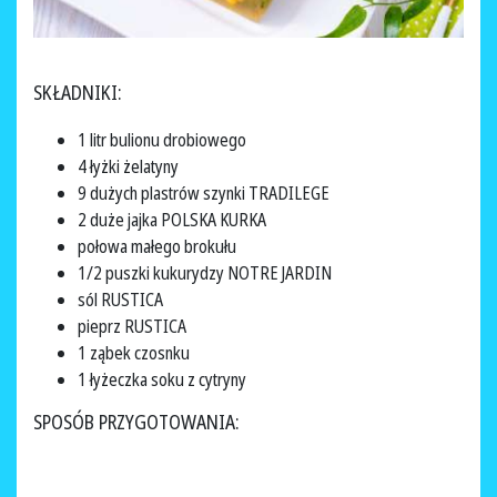
SKŁADNIKI:
1 litr bulionu drobiowego
4 łyżki żelatyny
9 dużych plastrów szynki TRADILEGE
2 duże jajka POLSKA KURKA
połowa małego brokułu
1/2 puszki kukurydzy NOTRE JARDIN
sól RUSTICA
pieprz RUSTICA
1 ząbek czosnku
1 łyżeczka soku z cytryny
SPOSÓB PRZYGOTOWANIA: