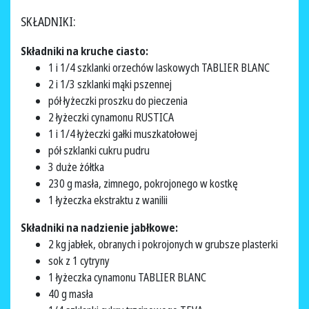
SKŁADNIKI:
Składniki na kruche ciasto:
1 i 1/4 szklanki orzechów laskowych TABLIER BLANC
2 i 1/3 szklanki mąki pszennej
pół łyżeczki proszku do pieczenia
2 łyżeczki cynamonu RUSTICA
1 i 1/4 łyżeczki gałki muszkatołowej
pół szklanki cukru pudru
3 duże żółtka
230 g masła, zimnego, pokrojonego w kostkę
1 łyżeczka ekstraktu z wanilii
Składniki na nadzienie jabłkowe:
2 kg jabłek, obranych i pokrojonych w grubsze plasterki
sok z 1 cytryny
1 łyżeczka cynamonu TABLIER BLANC
40 g masła