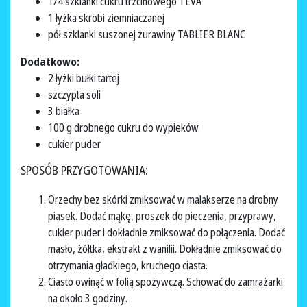
1/4 szklanki cukru trzcinowego TEVA
1 łyżka skrobi ziemniaczanej
pół szklanki suszonej żurawiny TABLIER BLANC
Dodatkowo:
2 łyżki bułki tartej
szczypta soli
3 białka
100 g drobnego cukru do wypieków
cukier puder
SPOSÓB PRZYGOTOWANIA:
Orzechy bez skórki zmiksować w malakserze na drobny
piasek. Dodać mąkę, proszek do pieczenia, przyprawy,
cukier puder i dokładnie zmiksować do połączenia. Dodać
masło, żółtka, ekstrakt z wanilii. Dokładnie zmiksować do
otrzymania gładkiego, kruchego ciasta.
Ciasto owinąć w folią spożywczą. Schować do zamrażarki
na około 3 godziny.