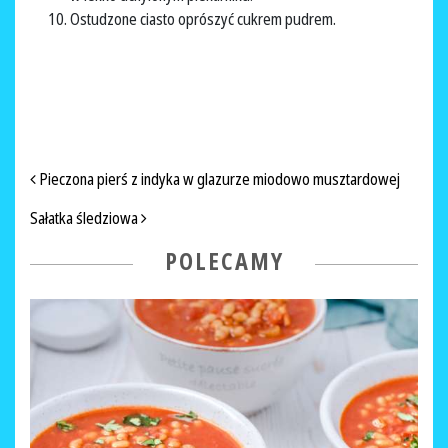
Ostudzone ciasto oprószyć cukrem pudrem.
NAWIGACJA PO ARTYKUŁACH
Pieczona pierś z indyka w glazurze miodowo musztardowej
Sałatka śledziowa
POLECAMY