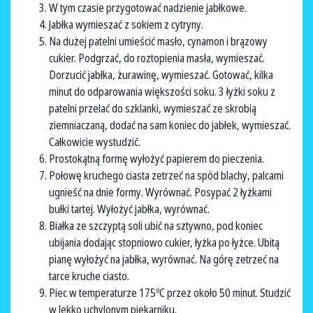
W tym czasie przygotować nadzienie jabłkowe.
Jabłka wymieszać z sokiem z cytryny.
Na dużej patelni umieścić masło, cynamon i brązowy
cukier. Podgrzać, do roztopienia masła, wymieszać.
Dorzucić jabłka, żurawinę, wymieszać. Gotować, kilka
minut do odparowania większości soku. 3 łyżki soku z
patelni przelać do szklanki, wymieszać ze skrobią
ziemniaczaną, dodać na sam koniec do jabłek, wymieszać.
Całkowicie wystudzić.
Prostokątną formę wyłożyć papierem do pieczenia.
Połowę kruchego ciasta zetrzeć na spód blachy, palcami
ugnieść na dnie formy. Wyrównać. Posypać 2 łyżkami
bułki tartej. Wyłożyć jabłka, wyrównać.
Białka ze szczyptą soli ubić na sztywno, pod koniec
ubijania dodając stopniowo cukier, łyżka po łyżce. Ubitą
pianę wyłożyć na jabłka, wyrównać. Na górę zetrzeć na
tarce kruche ciasto.
Piec w temperaturze 175ºC przez około 50 minut. Studzić
w lekko uchylonym piekarniku.