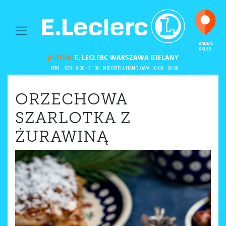
MAIN NAVIGATION
ZMIEŃ
SKLEP
E. LECLERC
WARSZAWA BIELANY
JESTEŚ W:
PON. - SOB.: 9:00 - 21:00
NIEDZIELA HANDLOWA: 10:00 - 18:00
ORZECHOWA
SZARLOTKA Z
ŻURAWINĄ