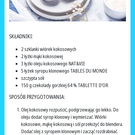
SKŁADNIKI:
2 szklanki wiórek kokosowych
2 łyżki mąki kokosowej
3 łyżki oleju kokosowego NAT&VIE
5 łyżek syropu klonowego TABLES DU MONDE
szczypta soli
150 g czekolady gorzkiej 64 % TABLETTE D'OR
SPOSÓB PRZYGOTOWANIA:
Olej kokosowy rozpuścić, podgrzewając go lekko. Do
oleju dodać syrop klonowy i wymieszać. Wiórki
kokosowe, mąkę kokosową i sól przełożyć do blendera.
Dodać olej z syropem klonowym i zacząć rozdrabniać.