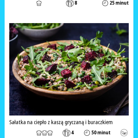
8
25 minut
Sałatka na ciepło z kaszą gryczaną i buraczkiem
4
50 minut