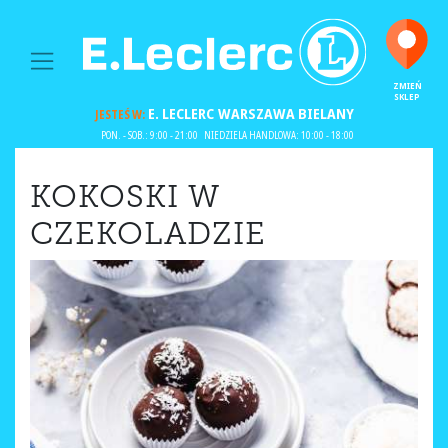
MAIN NAVIGATION
ZMIEŃ
SKLEP
E. LECLERC
WARSZAWA BIELANY
JESTEŚ W:
PON. - SOB.: 9:00 - 21:00
NIEDZIELA HANDLOWA: 10:00 - 18:00
KOKOSKI W
CZEKOLADZIE