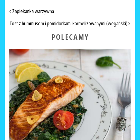
NAWIGACJA PO ARTYKUŁACH
Zapiekanka warzywna
Tost z hummusem i pomidorkami karmelizowanymi (wegański)
POLECAMY